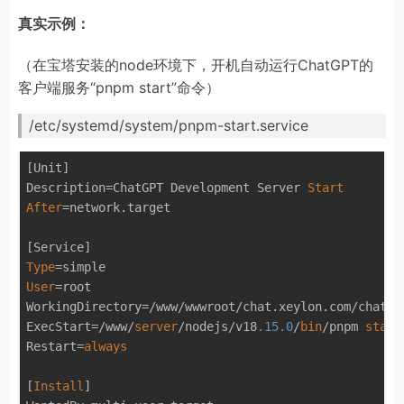
真实示例：
（在宝塔安装的node环境下，开机自动运行ChatGPT的
客户端服务“pnpm start”命令）
/etc/systemd/system/pnpm-start.service
[Unit]

Description=ChatGPT Development Server 
Start
After
=network.target

Type
User
=root

WorkingDirectory=/www/wwwroot/chat.xeylon.com/chatgpt
ExecStart=/www/
server
/nodejs/v18
.15
.0
/
bin
/pnpm 
start
Restart=
always
[
Install
]
