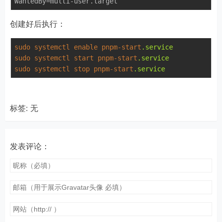
创建好后执行：
sudo
systemctl
enable
pnpm-start
.service
sudo
systemctl
start
pnpm-start
.service
sudo
systemctl
stop
pnpm-start
.service
标签: 无
发表评论：