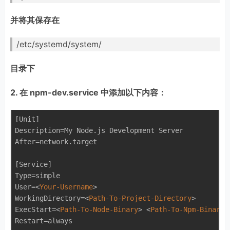
并将其保存在
/etc/systemd/system/
目录下
2. 在 npm-dev.service 中添加以下内容：
[Unit]

Description=My Node.js Development Server

After=network.target

[Service]

Type=simple

User=
<
Your-Username
>
WorkingDirectory=
<
Path-To-Project-Directory
>
ExecStart=
<
Path-To-Node-Binary
>
<
Path-To-Npm-Binary
>
Restart=always
