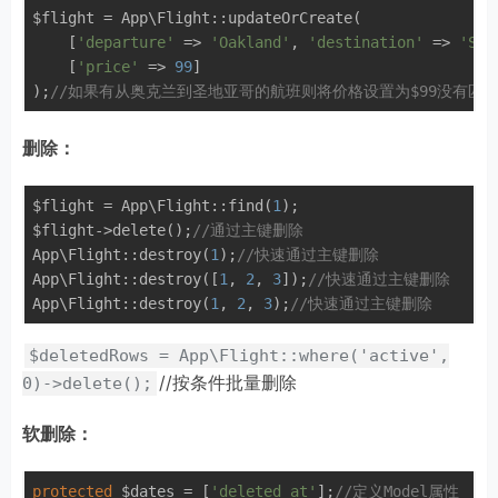
$flight = App\Flight::updateOrCreate(

    [
'departure'
 => 
'Oakland'
, 
'destination'
 => 
'San
    [
'price'
 => 
99
]

);
//如果有从奥克兰到圣地亚哥的航班则将价格设置为$99没有匹
删除：
$flight = App\Flight::find(
1
);

$flight->delete();
//通过主键删除
App\Flight::destroy(
1
);
//快速通过主键删除
App\Flight::destroy([
1
, 
2
, 
3
]);
//快速通过主键删除
App\Flight::destroy(
1
, 
2
, 
3
);
//快速通过主键删除
$deletedRows = App\Flight::where('active',
//按条件批量删除
0)->delete();
软删除：
protected
 $dates = [
'deleted_at'
];
//定义Model属性