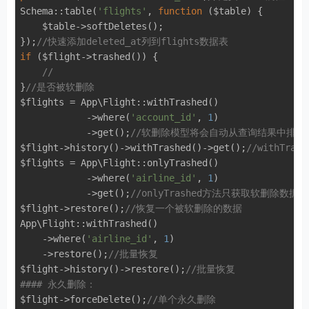
Schema::table(
'flights'
, 
function
($table)
{

    $table->softDeletes();

});
//快速添加deleted_at列到flights数据表
if
 ($flight->trashed()) {

//
}
//是否被软删除
$flights = App\Flight::withTrashed()

            ->where(
'account_id'
, 
1
)

            ->get();
//软删除模型将会自动从查询结果中排
$flight->history()->withTrashed()->get();
//withTr
$flights = App\Flight::onlyTrashed()

            ->where(
'airline_id'
, 
1
)

            ->get();
//onlyTrashed方法只获取软删除数据
$flight->restore();
//恢复一个被软删除的数据
App\Flight::withTrashed()

    ->where(
'airline_id'
, 
1
)

    ->restore();
//批量恢复
$flight->history()->restore();
//批量恢复
#### 永久删除：
$flight->forceDelete();
//单个永久删除