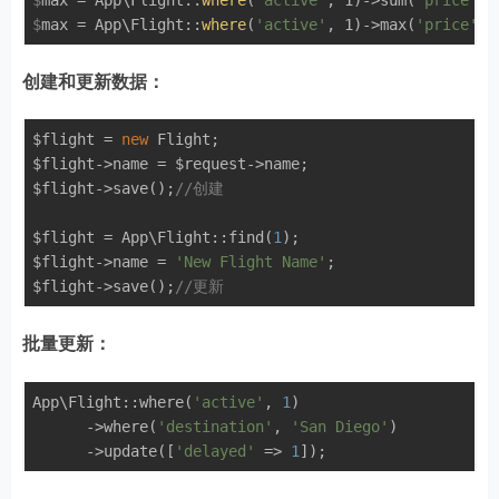
$
max = App\Flight::
where
(
'active'
, 1)->sum(
'price'
);
$
max = App\Flight::
where
(
'active'
, 1)->max(
'price'
);
创建和更新数据：
$flight = 
new
 Flight;

$flight->name = $request->name;

$flight->save();
//创建
$flight = App\Flight::find(
1
);

$flight->name = 
'New Flight Name'
;

$flight->save();
//更新
批量更新：
App\Flight::where(
'active'
, 
1
)

      ->where(
'destination'
, 
'San Diego'
)

      ->update([
'delayed'
 => 
1