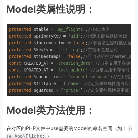
Model类属性说明：
protected
 $table = 
'my_flights'
;
//指定表名
protected
 $primaryKey = 
'uid'
;
//指定主键名默认为id
protected
 $incrementing = 
false
;
//非自增主键时默认自增
protected
 $keyType = 
'string'
;
//主键不是整型时
protected
 $timestamps = 
false
;
//不自动维护created_at
const
 CREATED_AT = 
'creation_date'
;
//自定义用于存储时
const
 UPDATED_AT = 
'last_update'
;
//自定义用于存储时间
protected
 $connection = 
'connection-name'
;
//使用指定
protected
 $fillable = [
'name'
];
//定义哪些属性是可以进
protected
 $guarded = [
'price'
];
//定义哪些属性是不能进
Model类方法使用：
在对应的PHP文件中use需要的Model的命名空间（如：
u
）
se App\Flight;