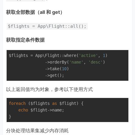
获取全部数据（all 和 get）
$flights = App\Flight::all();
获取指定条件数据
$flights = App\Flight::where(
'active'
, 
1
)

               ->orderBy(
'name'
, 
'desc'
)

               ->take(
10
)

以上返回值均为对象，参考以下使用方式
foreach
 ($flights 
as
 $flight) {

echo
 $flight->name;

分块处理结果集减少内存消耗