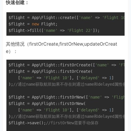
快速创建：
$flight = App\Flight::create([
'name'
 => 
'Flight 10'
]
$flight = 
new
 Flight;

$flight->fill([
'name'
 => 
'Flight 22'
其他情况（firstOrCreate,firstOrNew,updateOrCreat
e）：
$flight = App\Flight::firstOrCreate([
'name'
 => 
'Flig
$flight = App\Flight::firstOrCreate(

    [
'name'
 => 
'Flight 10'
], [
'delayed'
 => 
1
]

);
//通过name获取航班如果不存在则通过name和delayed属性创建
$flight = App\Flight::firstOrNew([
'name'
 => 
'Flight 
$flight = App\Flight::firstOrNew(

    [
'name'
 => 
'Flight 10'
], [
'delayed'
 => 
1
]

);
//通过name获取航班如果不存在则通过name和delayed属性创建
$flight->save();
//firstOrNew需要手动保存