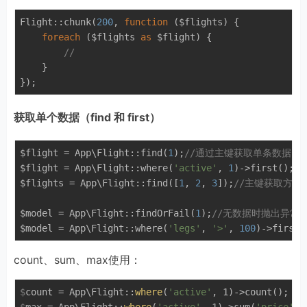
Flight::chunk(
200
, 
function
($flights)
{

foreach
 ($flights 
as
 $flight) {

//
    }

获取单个数据（find 和 first）
$flight = App\Flight::find(
1
);
//通过主键获取单条数据
$flight = App\Flight::where(
'active'
, 
1
)->first();
/
$flights = App\Flight::find([
1
, 
2
, 
3
]);
//主键获取方式
$model = App\Flight::findOrFail(
1
);
//无数据时抛出异常
$model = App\Flight::where(
'legs'
, 
'>'
, 
100
)->firstO
count、sum、max使用：
$
count = App\Flight::
where
(
'active'
, 1)->count();