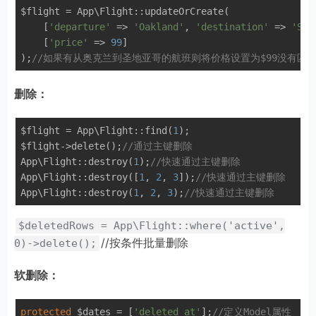
$flight = App\Flight::updateOrCreate(

    [
'departure'
 => 
'Oakland'
, 
'destination'
 => 
'San
    [
'price'
 => 
99
]

);
//如果有从奥克兰到圣地亚哥的航班则将价格设置为$99没有匹
删除：
$flight = App\Flight::find(
1
);

$flight->delete();
//通过主键删除
App\Flight::destroy(
1
);
//快速通过主键删除
App\Flight::destroy([
1
, 
2
, 
3
]);
//快速通过主键删除
App\Flight::destroy(
1
, 
2
, 
3
);
//快速通过主键删除
$deletedRows = App\Flight::where('active',
//按条件批量删除
0)->delete();
软删除：
protected
 $dates = [
'deleted_at'
];
//定义Model属性