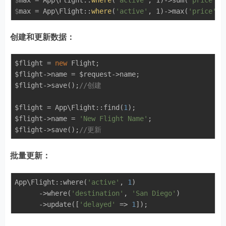
$
max = App\Flight::
where
(
'active'
, 1)->sum(
'price'
);
$
max = App\Flight::
where
(
'active'
, 1)->max(
'price'
);
创建和更新数据：
$flight = 
new
 Flight;

$flight->name = $request->name;

$flight->save();
//创建
$flight = App\Flight::find(
1
);

$flight->name = 
'New Flight Name'
;

$flight->save();
//更新
批量更新：
App\Flight::where(
'active'
, 
1
)

      ->where(
'destination'
, 
'San Diego'
)

      ->update([
'delayed'
 => 
1