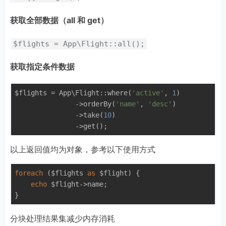
获取全部数据（all 和 get）
$flights = App\Flight::all();
获取指定条件数据
$flights = App\Flight::where(
'active'
, 
1
)

               ->orderBy(
'name'
, 
'desc'
)

               ->take(
10
)

以上返回值均为对象，参考以下使用方式
foreach
 ($flights 
as
 $flight) {

echo
 $flight->name;

分块处理结果集减少内存消耗