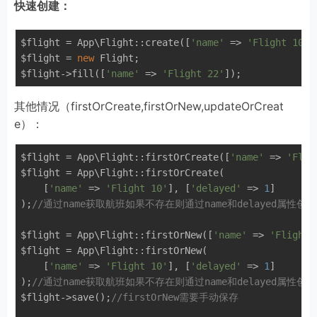
快速创建：
$flight = App\Flight::create([
'name'
 => 
'Flight 10'
]
$flight = 
new
 Flight;

$flight->fill([
'name'
 => 
'Flight 22'
其他情况（firstOrCreate,firstOrNew,updateOrCreat
e）：
$flight = App\Flight::firstOrCreate([
'name'
 => 
'Flig
$flight = App\Flight::firstOrCreate(

    [
'name'
 => 
'Flight 10'
], [
'delayed'
 => 
1
]

);
//通过name获取航班如果不存在则通过name和delayed属性创建
$flight = App\Flight::firstOrNew([
'name'
 => 
'Flight 
$flight = App\Flight::firstOrNew(

    [
'name'
 => 
'Flight 10'
], [
'delayed'
 => 
1
]

);
//通过name获取航班如果不存在则通过name和delayed属性创建
$flight->save();
//firstOrNew需要手动保存