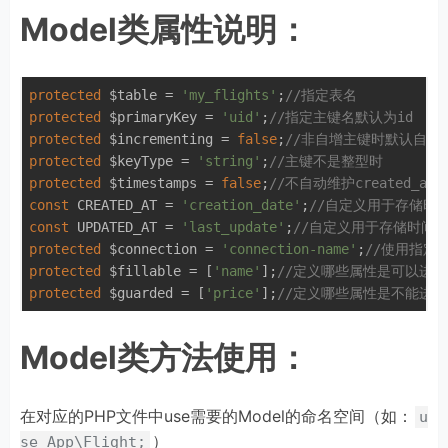
Model类属性说明：
protected
 $table = 
'my_flights'
;
//指定表名
protected
 $primaryKey = 
'uid'
;
//指定主键名默认为id
protected
 $incrementing = 
false
;
//非自增主键时默认自增
protected
 $keyType = 
'string'
;
//主键不是整型时
protected
 $timestamps = 
false
;
//不自动维护created_at
const
 CREATED_AT = 
'creation_date'
;
//自定义用于存储时
const
 UPDATED_AT = 
'last_update'
;
//自定义用于存储时间
protected
 $connection = 
'connection-name'
;
//使用指定
protected
 $fillable = [
'name'
];
//定义哪些属性是可以进
protected
 $guarded = [
'price'
];
//定义哪些属性是不能进
Model类方法使用：
在对应的PHP文件中use需要的Model的命名空间（如：
u
）
se App\Flight;