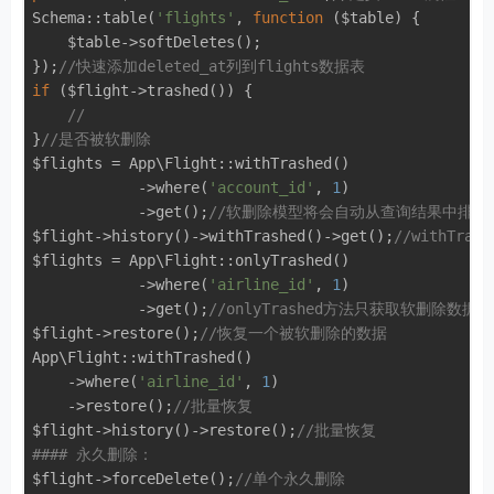
Schema::table(
'flights'
, 
function
($table)
{

    $table->softDeletes();

});
//快速添加deleted_at列到flights数据表
if
 ($flight->trashed()) {

//
}
//是否被软删除
$flights = App\Flight::withTrashed()

            ->where(
'account_id'
, 
1
)

            ->get();
//软删除模型将会自动从查询结果中排
$flight->history()->withTrashed()->get();
//withTr
$flights = App\Flight::onlyTrashed()

            ->where(
'airline_id'
, 
1
)

            ->get();
//onlyTrashed方法只获取软删除数据
$flight->restore();
//恢复一个被软删除的数据
App\Flight::withTrashed()

    ->where(
'airline_id'
, 
1
)

    ->restore();
//批量恢复
$flight->history()->restore();
//批量恢复
#### 永久删除：
$flight->forceDelete();
//单个永久删除