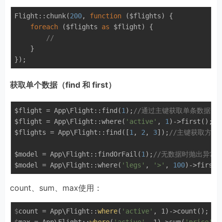
Flight::chunk(
200
, 
function
($flights)
{

foreach
 ($flights 
as
 $flight) {

//
    }

获取单个数据（find 和 first）
$flight = App\Flight::find(
1
);
//通过主键获取单条数据
$flight = App\Flight::where(
'active'
, 
1
)->first();
/
$flights = App\Flight::find([
1
, 
2
, 
3
]);
//主键获取方式
$model = App\Flight::findOrFail(
1
);
//无数据时抛出异常
$model = App\Flight::where(
'legs'
, 
'>'
, 
100
)->firstO
count、sum、max使用：
$
count = App\Flight::
where
(
'active'
, 1)->count();